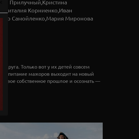
×
вел Прилучный,Кристина
ая,Виталия Корниенко,Иван
андр Самойленко,Мария Миронова
 друга. Только вот у их детей совсем
ревоспитание мажоров выходит на новый
ть свое собственное прошлое и осознать —